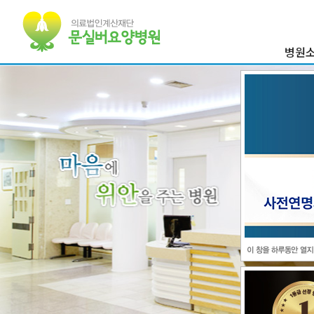
병원
이사장 
병원
의료진
병원둘
부서
찾아오시