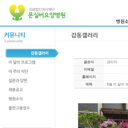
병원
이사장 
병원
의료진
병원둘
글쓴이
관리자
부서
이메일
찾아오시
홈페이지
제목
6월 이 달의