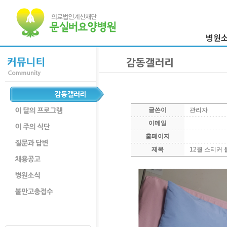
병원
이사장 
병원
의료진
병원둘
글쓴이
관리자
부서
이메일
찾아오시
홈페이지
제목
12월 스티커