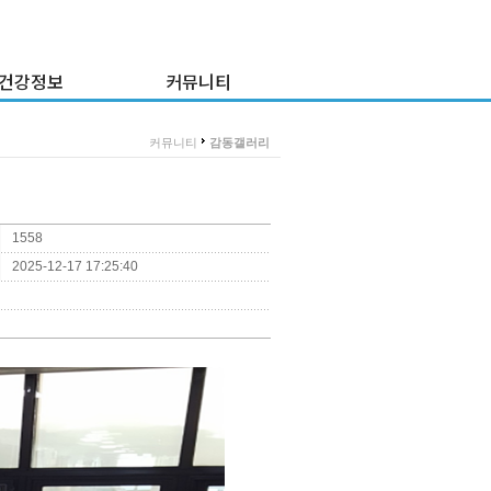
건강정보
커뮤니티
건강정보
감동갤러리
>
커뮤니티
감동갤러리
강정보 게시판
이 달의 프로그램
이 주의 식단
질문과 답변
1558
채용공고
2025-12-17 17:25:40
병원소식
불만고충접수