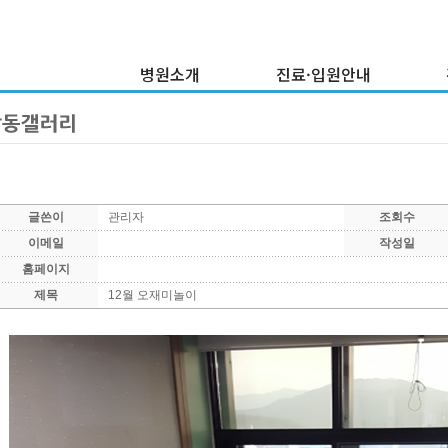
병원소개
진료·입원안내
이사장 인사말
외래진료안내
병원연혁
입·퇴원안내
건
의료진소개
증명서발급안내
병원둘러보기
비급여내역현황
글쓴이
관리자
조회수
부서소개
이메일
작성일
찾아오시는 길
홈페이지
제목
12월 오재미놀이