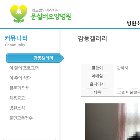
병원
이사장 
병원
의료진
병원둘
글쓴이
관리자
부서
이메일
찾아오시
홈페이지
제목
12월 미술활