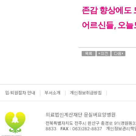
존감 향상
에도 
어르신들, 오늘
입·퇴원절차 안내
부서소개
개인정보취급방침
의료법인계산재단 문실버요양병원
전북특별자치도 전주시 완산구 충경로 91(경원동3가
8833
FAX
: 063)282-8837
개인정보관리책