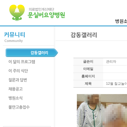
병원
이사장 
병원
의료진
병원둘
글쓴이
관리자
부서
이메일
찾아오시
홈페이지
제목
12월 칠교놀