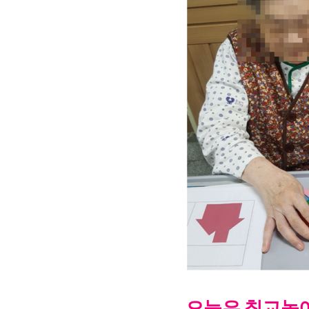
오늘은 칠교놀