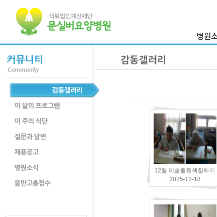
병원
이사장 
병원
의료진
병원둘
부서
찾아오시
12월 미술활동색칠하기
2025-12-18