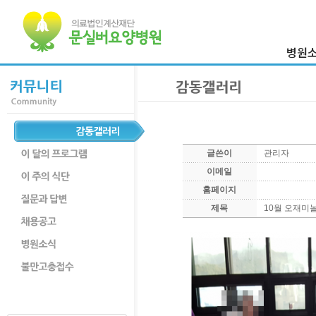
병원
이사장 
병원
의료진
병원둘
글쓴이
관리자
부서
이메일
찾아오시
홈페이지
제목
10월 오재미