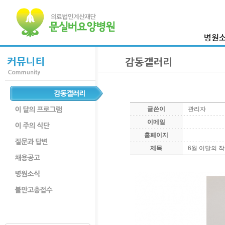
병원
이사장 
병원
의료진
병원둘
글쓴이
관리자
부서
이메일
찾아오시
홈페이지
제목
6월 이달의 