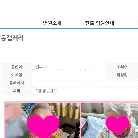
병원소개
진료·입원안내
이사장 인사말
외래진료안내
병원연혁
입·퇴원안내
건
의료진소개
증명서발급안내
병원둘러보기
비급여내역현황
글쓴이
관리자
조회수
부서소개
이메일
작성일
찾아오시는 길
홈페이지
제목
2월 생신잔치