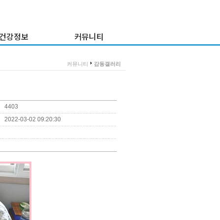
건강정보
커뮤니티
건강정보
감동갤러리
>
커뮤니티
감동갤러리
강정보 게시판
이 달의 프로그램
이 주의 식단
질문과 답변
4403
채용공고
2022-03-02 09:20:30
병원소식
불만고충접수