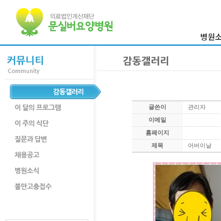
병원
이사장 
병원
의료진
병원둘
글쓴이
관리자
부서
이메일
찾아오시
홈페이지
제목
어버이날