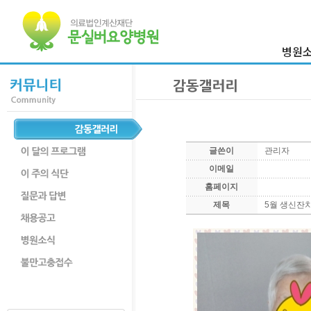
병원
이사장 
병원
의료진
병원둘
글쓴이
관리자
부서
이메일
찾아오시
홈페이지
제목
5월 생신잔