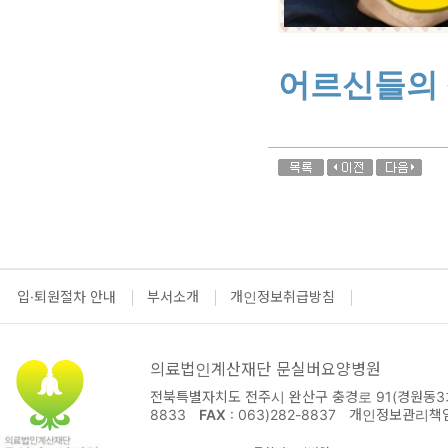
어르신들의 
입·퇴원절차 안내
부서소개
개인정보취급방침
의료법인계산재단 문실버요양병원
전북특별자치도 전주시 완산구 충경로 91(경원동3가
8833
FAX
: 063)282-8837
개인정보관리책