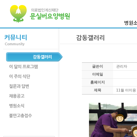
병원
이사장 
병원
의료진
병원둘
글쓴이
관리자
부서
이메일
찾아오시
홈페이지
제목
11월 이미용