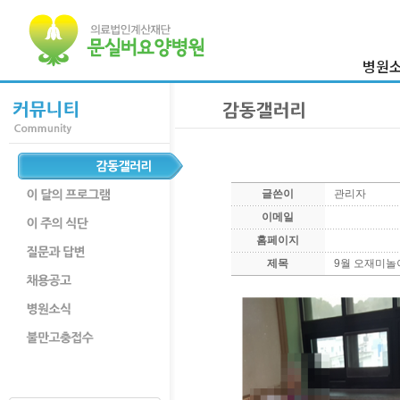
병원
이사장 
병원
의료진
병원둘
글쓴이
관리자
부서
이메일
찾아오시
홈페이지
제목
9월 오재미놀