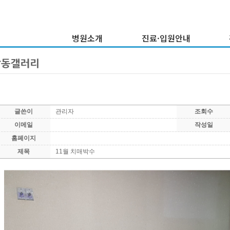
병원소개
진료·입원안내
이사장 인사말
외래진료안내
병원연혁
입·퇴원안내
건
의료진소개
증명서발급안내
병원둘러보기
비급여내역현황
글쓴이
관리자
조회수
부서소개
이메일
작성일
찾아오시는 길
홈페이지
제목
11월 치매박수