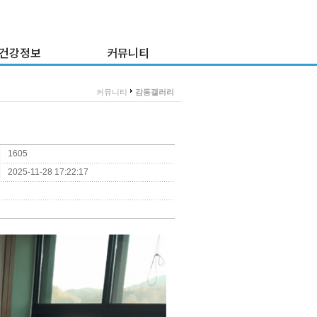
건강정보
커뮤니티
건강정보
감동갤러리
>
커뮤니티
감동갤러리
강정보 게시판
이 달의 프로그램
이 주의 식단
질문과 답변
1605
채용공고
2025-11-28 17:22:17
병원소식
불만고충접수