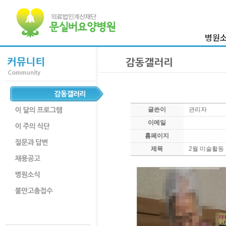
병원
이사장 
병원
의료진
병원둘
글쓴이
관리자
부서
이메일
찾아오시
홈페이지
제목
2월 미술활동