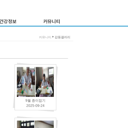
건강정보
커뮤니티
건강정보
감동갤러리
>
커뮤니티
감동갤러리
강정보 게시판
이 달의 프로그램
이 주의 식단
질문과 답변
채용공고
병원소식
불만고충접수
9월 종이접기
2025-09-24