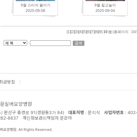
9월 스티커 붙이기
9월 칠교놀이
2025-09-08
2025-09-04
[
1
][
2
][
3
][
4
][
5
][
6
][
7
][
8
][
9
]
10
(총페이지 : 10/
취급방침
 문실버요양병원
완산구 충경로 91(경원동3가 84)
대표자명
: 문지식
사업자번호
: 402
282-8837
개인정보관리책임자 문은아
버요양병원. All Rights Reserved.