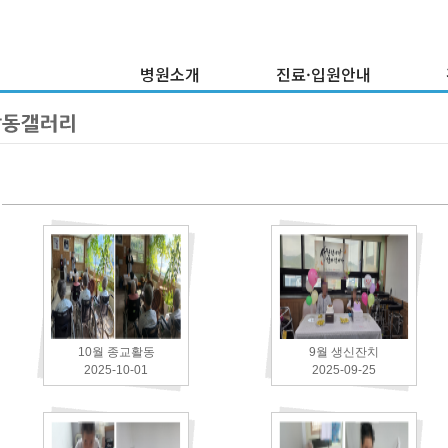
병원소개
진료·입원안내
이사장 인사말
외래진료안내
병원연혁
입·퇴원안내
건
의료진소개
증명서발급안내
병원둘러보기
비급여내역현황
부서소개
찾아오시는 길
10월 종교활동
9월 생신잔치
2025-10-01
2025-09-25